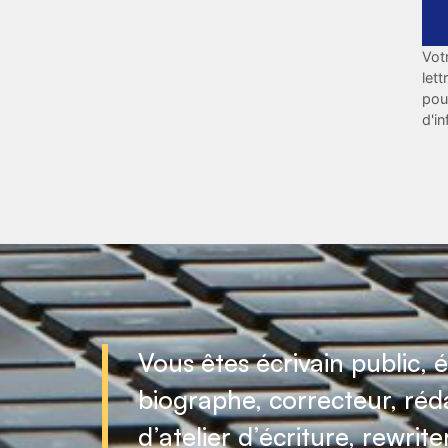
Vot
let
pou
d'i
Vous êtes écrivain public, é
biographe, correcteur, réd
d’atelier d’écriture, rewrite