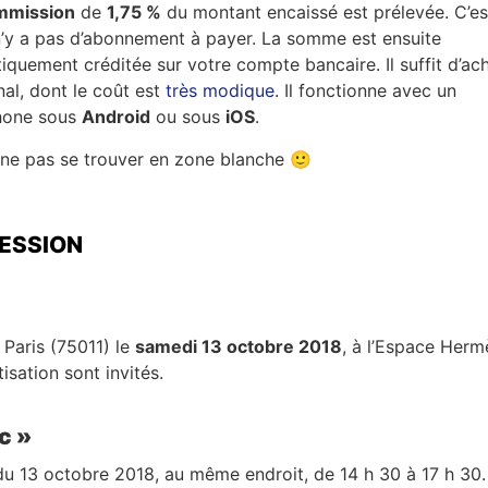
mmission
de
1,75 %
du montant encaissé est prélevée. C’es
l n’y a pas d’abonnement à payer. La somme est ensuite
quement créditée sur votre compte bancaire. Il suffit d’ac
nal, dont le coût est
très modique
. Il fonctionne avec un
hone sous
Android
ou sous
iOS
.
 ne pas se trouver en zone blanche 🙂
FESSION
 Paris (75011) le
samedi 13 octobre 2018
, à l’Espace Herm
isation sont invités.
c »
l du 13 octobre 2018, au même endroit, de 14 h 30 à 17 h 30. 