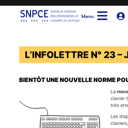
Menu
L’INFOLETTRE N° 23 – 
BIENTÔT UNE NOUVELLE NORME POU
La
nouv
clavier 
très att
Les dis
claviers