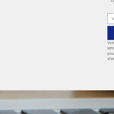
L
Vot
let
pou
d'i