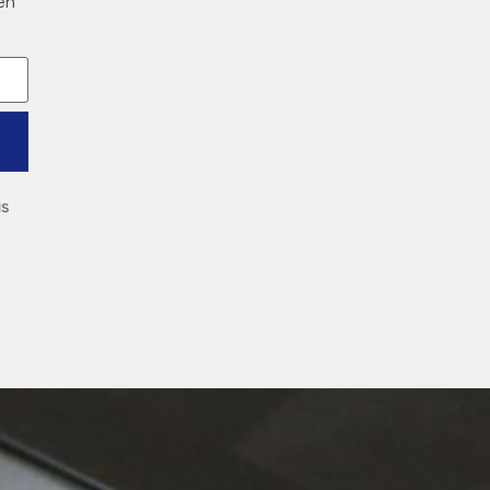
en
us