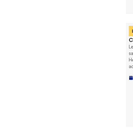
C
Le
sa
He
a