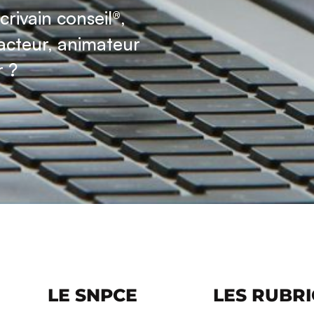
crivain conseil®,
acteur, animateur
r ?
LE SNPCE
LES RUBR